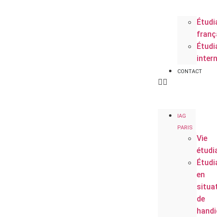
Étudi
franç
Étudi
inter
CONTACT
IAG
PARIS
Vie
étudi
Étudi
en
situa
de
handi