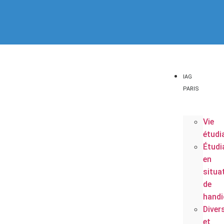
IAG
PARIS
Vie
étudi
Étudi
en
situa
de
handi
Diver
et