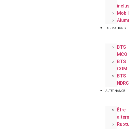
inclu
Mobil
Alum
FORMATIONS
BTS
MCO
BTS
COM
BTS
NDRC
ALTERNANCE
Être
alter
Ruptu