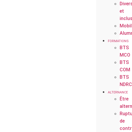
Diver
et
inclu
Mobil
Alum
FORMATIONS
BTS
MCO
BTS
COM
BTS
NDRC
ALTERNANCE
Être
alter
Ruptu
de
contr